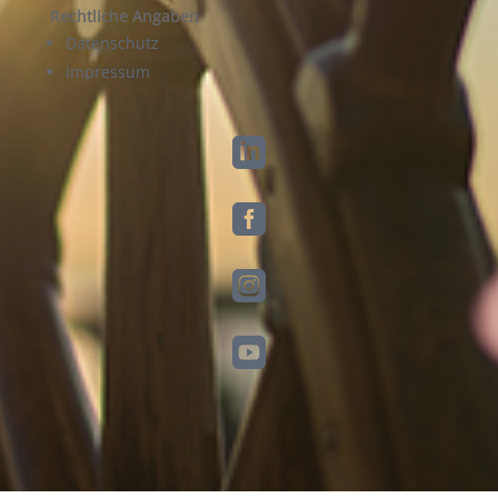
Rechtliche Angaben
Datenschutz
Impressum



