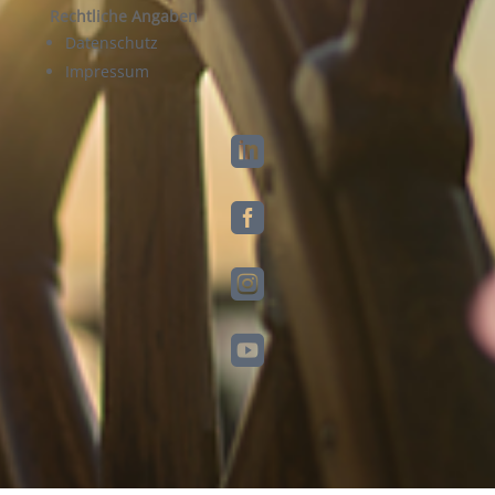
Rechtliche Angaben
Datenschutz
Impressum



