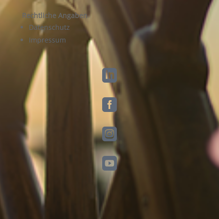
Rechtliche Angaben
Datenschutz
Impressum



