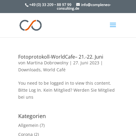
+49 (0) 33 209 • 88 97 99
info@compleneo-
consulting.de
Fotoprotokoll-WorldCafe– 21.-22. Juni
von
Martina Dobrowolny
|
27. Juni 2023
|
Downloads
,
World Café
You need to be logged in to view this content.
Bitte Log In. Kein Mitglied? Werden Sie Mitglied
bei uns
Kategorien
Allgemein
(7)
Corona
(2)