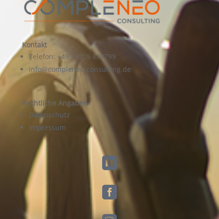
Kontakt
Telefon: +49 33209 889799
info@compleneo-consulting.de
Rechtliche Angaben
Datenschutz
Impressum

