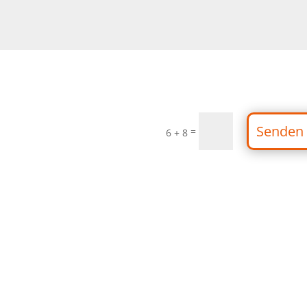
Senden
=
6 + 8