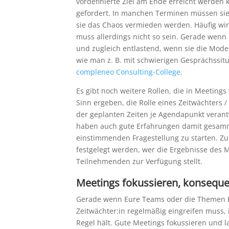
vordefinierte Ziel am Ende erreicht werden 
gefordert. In manchen Terminen müssen sie
sie das Chaos vermieden werden. Häufig wir
muss allerdings nicht so sein. Gerade wenn F
und zugleich entlastend, wenn sie die Mode
wie man z. B. mit schwierigen Gesprächssit
compleneo Consulting-College.
Es gibt noch weitere Rollen, die in Meetin
Sinn ergeben, die Rolle eines Zeitwächters /
der geplanten Zeiten je Agendapunkt veran
haben auch gute Erfahrungen damit gesammel
einstimmenden Fragestellung zu starten. Zu
festgelegt werden, wer die Ergebnisse des M
Teilnehmenden zur Verfügung stellt.
Meetings fokussieren, konsequ
Gerade wenn Eure Teams oder die Themen E
Zeitwächter:in regelmäßig eingreifen muss, i
Regel hält. Gute Meetings fokussieren und