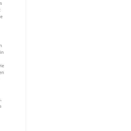
es
t
ie
en
in
wie
nen
e
,
s