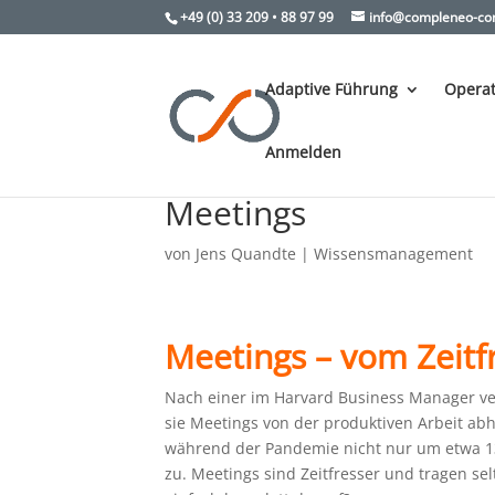
+49 (0) 33 209 • 88 97 99
info@compleneo-con
Adaptive Führung
Operat
Anmelden
Meetings
von
Jens Quandte
|
Wissensmanagement
Meetings – vom Zeitf
Nach einer im Harvard Business Manager ver
sie Meetings von der produktiven Arbeit ab
während der Pandemie nicht nur um etwa 1
zu. Meetings sind Zeitfresser und tragen se