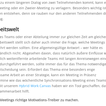
es zu einem längeren Dialog von zwei Teilnehmenden kommt, kann 
eting oder ein Zweier-Meeting zu verlagern. Besonders wichtig is
en entstehen, denn sie rauben nur den anderen Teilnehmenden d
ng.
eitswelt
nes Teams oder einer Abteilung immer zur gleichen Zeit am gleich
rbeitswelt stellt sich daher auch immer die Frage, welche Meetings 
hrt werden sollten. Eine allgemeingültige Antwort – wer hätte es
ständlich nicht. Abgesehen davon, dass natürlich äußere Einflüsse 
mlich weitentfernte arbeitende Teams mit langen Anreisewegen ei
s durchgeführt werden, sollte immer das für das Thema notwendig
ntscheidung sein. Erfordert das Thema eine besonders enge
nsame Arbeit an einer Strategie, kann ein Meeting in Präsenz
ermine wie das wöchentliche Synchronisations-Meeting eines Teams
 Mit unserem
Hybrid Work Canvas
haben wir ein Tool geschaffen, da
sammenarbeit hilft.
 Meetings richtige Motivations-Treiber zu machen.