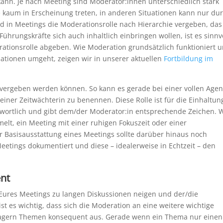
kann. Je nach Meeting sind Moderator:innen unterschiedlich stark
 kaum in Erscheinung treten, in anderen Situationen kann nur du
d in Meetings die Moderationsrolle nach Hierarchie vergeben, das
ührungskräfte sich auch inhaltlich einbringen wollen, ist es sinnv
rationsrolle abgeben. Wie Moderation grundsätzlich funktioniert 
uationen umgeht, zeigen wir in unserer aktuellen
Fortbildung im
gs vergeben werden können. So kann es gerade bei einer vollen Age
 einer Zeitwächterin zu benennen. Diese Rolle ist für die Einhaltun
twortlich und gibt dem/der Moderator:in entsprechende Zeichen. 
t, ein Meeting mit einer ruhigen Fokuszeit oder einer
r Basisausstattung eines Meetings sollte darüber hinaus noch
eetings dokumentiert und diese – idealerweise in Echtzeit – den
ent
ures Meetings zu langen Diskussionen neigen und der/die
st es wichtig, dass sich die Moderation an eine weitere wichtige
 lagern Themen konsequent aus. Gerade wenn ein Thema nur einen