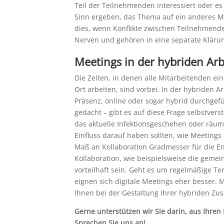
Teil der Teilnehmenden interessiert oder 
Sinn ergeben, das Thema auf ein anderes Me
dies, wenn Konflikte zwischen Teilnehmend
Nerven und gehören in eine separate Kläru
Meetings in der hybriden Arb
Die Zeiten, in denen alle Mitarbeitenden ei
Ort arbeiten, sind vorbei. In der hybriden A
Präsenz, online oder sogar hybrid durchgefü
gedacht – gibt es auf diese Frage selbstver
das aktuelle Infektionsgeschehen oder räu
Einfluss darauf haben sollten, wie Meeting
Maß an Kollaboration Gradmesser für die E
Kollaboration, wie beispielsweise die gemei
vorteilhaft sein. Geht es um regelmäßige T
eignen sich digitale Meetings eher besser.
Ihnen bei der Gestaltung Ihrer hybriden Zu
Gerne unterstützen wir Sie darin, aus Ihren
Sprechen Sie uns an!