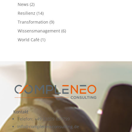
News
(2)
Resilienz
(14)
Transformation
(9)
Wissensmanagement
(6)
World Café
(1)
Kontakt
Telefon: +49 33209 889799
info@compleneo-consulting.de