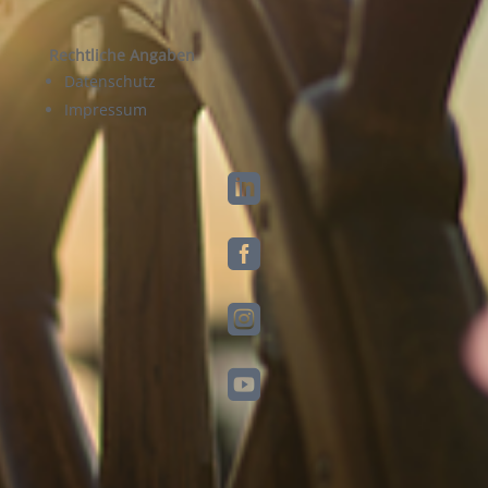
Rechtliche Angaben
Datenschutz
Impressum



